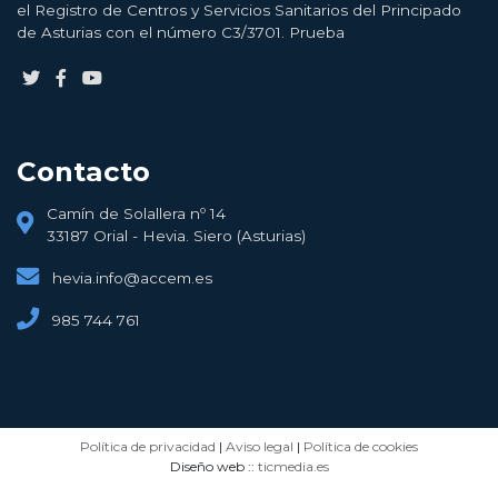
el Registro de Centros y Servicios Sanitarios del Principado
de Asturias con el número C3/3701. Prueba
Contacto
Camín de Solallera nº 14
33187 Orial - Hevia. Siero (Asturias)
hevia.info@accem.es
985 744 761
Política de privacidad
|
Aviso legal
|
Política de cookies
Diseño web ::
ticmedia.es