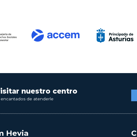
visitar nuestro centro
 encantados de atenderle
m Hevia
C